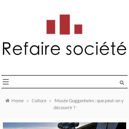
Skip
to
content
refairesociete.fr
Home
»
Culture
»
Musée Guggenheim : que peut-on y
découvrir ?